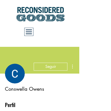
Carrito
Más acciones
Seguir
Conswella Owens
Perfil