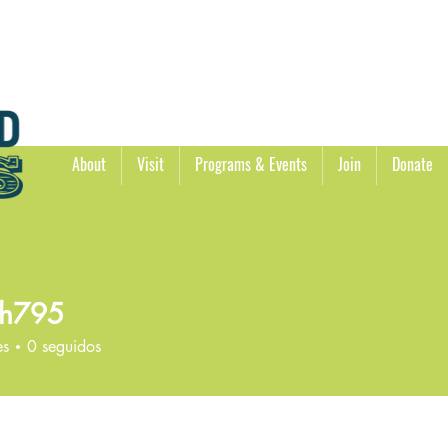
About
Visit
Programs & Events
Join
Donate
ih795
5
es
0
seguidos