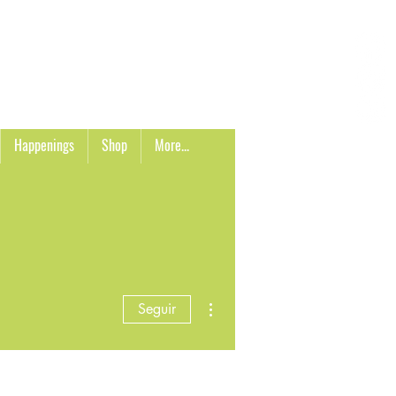
Carrito
Happenings
Shop
More...
Más acciones
Seguir