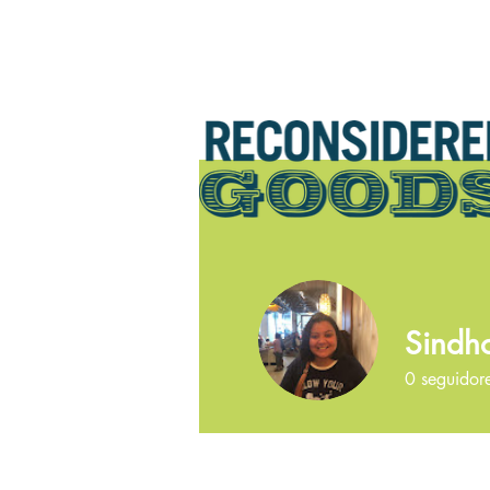
Sindh
0
seguidor