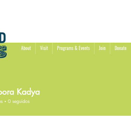
About
Visit
Programs & Events
Join
Donate
oora Kadya
es
0
seguidos