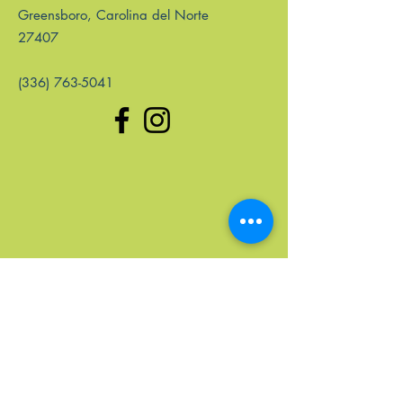
Greensboro, Carolina del Norte
27407
(336) 763-5041
enlaces rápidos