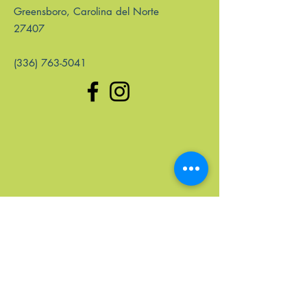
Greensboro, Carolina del Norte
27407
(336) 763-5041
enlaces rápidos