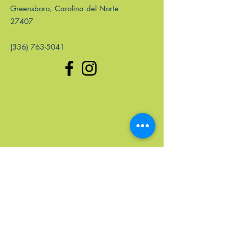
Greensboro, Carolina del Norte
27407
(336) 763-5041
enlaces rápidos