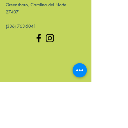
Greensboro, Carolina del Norte
27407
(336) 763-5041
enlaces rápidos