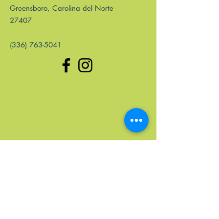
Greensboro, Carolina del Norte
27407
(336) 763-5041
enlaces rápidos