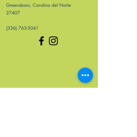
Greensboro, Carolina del Norte
27407
(336) 763-5041
enlaces rápidos