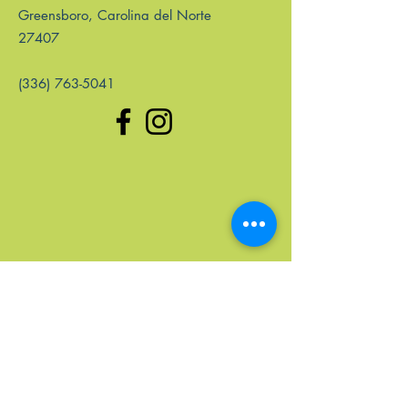
Greensboro, Carolina del Norte
27407
(336) 763-5041
enlaces rápidos